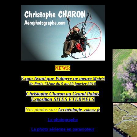
NEWS:
Expo: Avant que Palmyre ne meure
Mairie
de Paris 13ème du 9 au 20 janvier 2016
Christ
ophe Charon
au Grand Palais
Exposition SITES ETERNELS
Nos photos sur:
Archéologie
.culture.fr
Le photographe
La photo aérienne en paramoteur